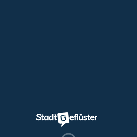
Fehler beim Laden der Karte. Bitte
versuchen Sie es später erneut.
×
Nächste Station
-
-